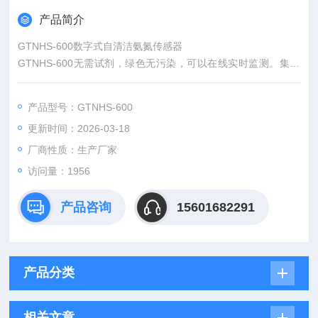
产品简介
GTNHS-600数字式自清洁氨氮传感器
GTNHS-600无需试剂，绿色无污染，可以在线实时监测。集成
铵离子、pH及参比电极，自动对水体中的pH和温度进行补偿。
可直接投入式安装，相比传统氨氮分析仪，更加经济环保，方便
产品型号：GTNHS-600
快捷。传感器带有自清洁刷，可以防止微生物附着，使维护周期
更新时间：2026-03-18
更长。采用RS485输出，支持Modbus，方便集成。
厂商性质：生产厂家
访问量：1956
产品咨询
15601682291
产品分类
相关文章