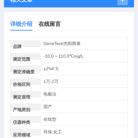
详细介绍
在线留言
GeneTest/杰勒斯泰
品牌
-10.0 ~ 110.0℃mg/L
测定范围
±2%F.S.
测定准确度
1万-2万
价格区间
电极法
测定原理
国产
产地类别
在线型
仪器种类
环保,化工
应用领域