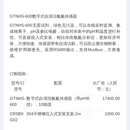
GTNHS-600数字式自清洁氨氮传感器
GTNHS-600无需试剂，绿色无污染，可以在线实时监测。集
成铵离子、pH及参比电极，自动对水体中的pH和温度进行补
偿。可直接投入式安装，相比传统氨氮分析仪，更加经济环
保，方便快捷。传感器带有自清洁刷，可以防止微生物附着，
使维护周期更长。采用RS485输出，支持Modbus，方便集
成。
订购指南：
/
配置
出厂价（人民
型号
订
币：元）
货号
GTNHS-
pH
17400.00
数字式自清洗氨氮传感器（带
补
600
10
偿），
线缆
CRSBX
304
,2m
1000.00
不锈钢沉入式安装支架
G02