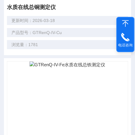
水质在线总铜测定仪
更新时间：2026-03-18
产品型号：GTRenQ-IV-Cu
浏览量：1781
电话咨询