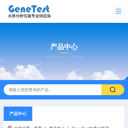
产品中心
PRODUCT CENTER
产品中心