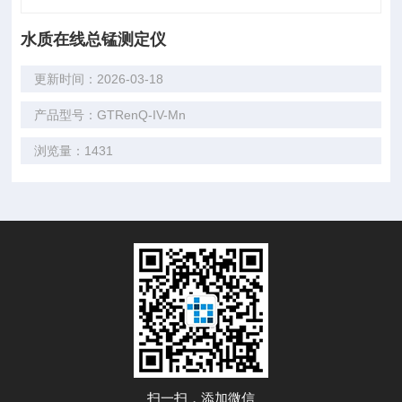
水质在线总锰测定仪
更新时间：2026-03-18
产品型号：GTRenQ-IV-Mn
浏览量：1431
扫一扫，添加微信