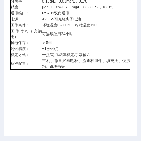
分辨率：
0.1μg/L、0.01mg/L，0.1℃
精度：
μg/L ±1.0%F.S.，mg/L ±0.5%F.S.，±0.3℃
通讯接口：
RS232双向通讯
电源：
4×3.6V可充锂离子电池
工作条件：
环境温度0～60℃，相对湿度≤90
工作时间（充满
可连续使用24小时
电）：
掉电保存：
＞5年
时钟精度：
±1分钟/月
标定方式：
一点/两点/斜率标定/手动输入
主机、微量溶氧电极、流通杯组件、填充液、便携
标准配置：
箱、说明书等