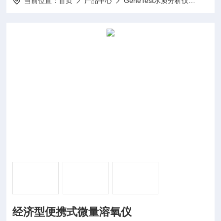
当前位置：
首页
产品中心
GeneTest水质分析仪
溶解
经济型便携式微量溶氧仪