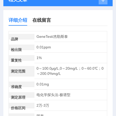
详细介绍
在线留言
GeneTest/杰勒斯泰
品牌
0.01ppm
检出限
1%
重复性
0～100.0μg/L,0～20mg/L；0～60.0℃；0
测定范围
～200.0%mg/L
0.01mg
准确度
电化学探头法-极谱型
测定原理
2万-3万
价格区间