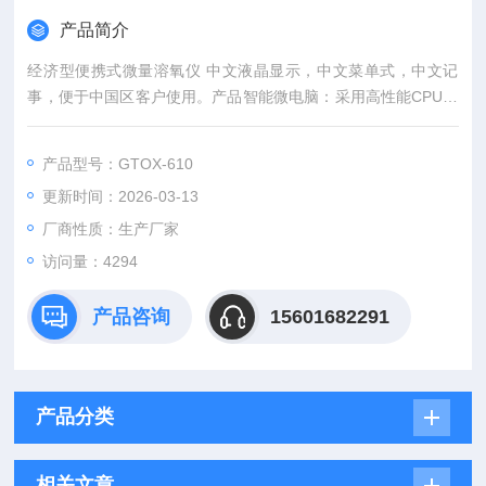
产品简介
经济型便携式微量溶氧仪 中文液晶显示，中文菜单式，中文记
事，便于中国区客户使用。产品智能微电脑：采用高性能CPU芯
片、高精度AD转换技术和SMT贴片技术，完成多参数测量、温
度补偿、仪表自检、精度高，重复性好。高精度的溶解氧传感
产品型号：GTOX-610
器，使仪器的测量精度可以达到PPb级，配上ppb级溶氧电极及
更新时间：2026-03-13
有机玻璃密闭测量池，测量微量氧精度高且无漂移。
厂商性质：生产厂家
访问量：4294
产品咨询
15601682291
产品分类
相关文章