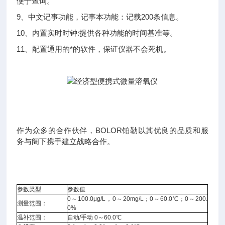
便于查询。
9、中文记事功能，记事本功能：记载200条信息。
10、内置实时时钟:提供各种功能的时间基准等。
11、配置通用的*的软件，保证仪器不会死机。
作为众多的合作伙伴，BOLOR铂勒以其优良的品质和服
务与阁下携手建立战略合作。
参数类型
参数值
0～100.0μg/L，0～20mg/L；0～60.0℃；0～200.
测量范围：
0%
温补范围：
自动/手动 0～60.0℃