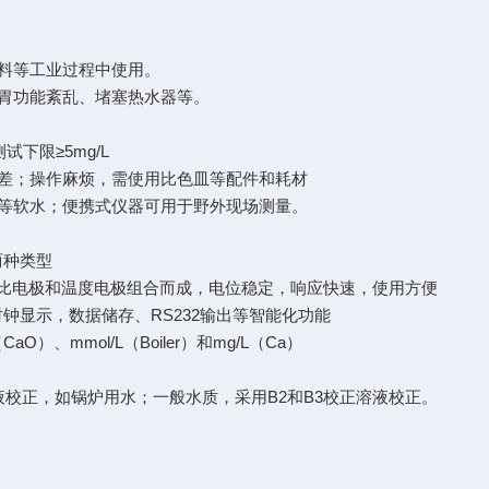
料等工业过程中使用。
胃功能紊乱、堵塞热水器等。
下限≥5mg/L
差；操作麻烦，需使用比色皿等配件和耗材
等软水；便携式仪器可用于野外现场测量。
两种类型
、参比电极和温度电极组合而成，电位稳定，响应快速，使用方便
钟显示，数据储存、RS232输出等智能化功能
O）、mmol/L（Boiler）和mg/L（Ca）
校正溶液校正，如锅炉用水；一般水质，采用B2和B3校正溶液校正。