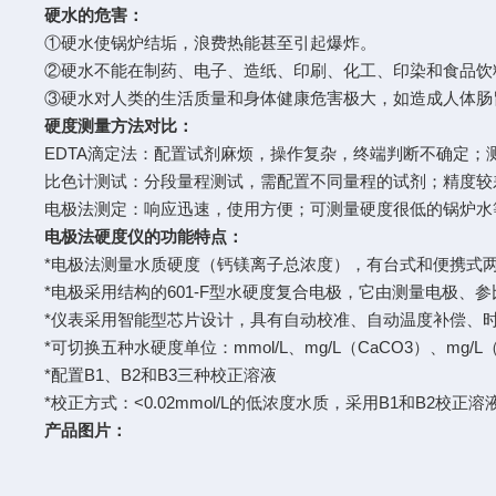
硬水的危害：
①硬水使锅炉结垢，浪费热能甚至引起爆炸。
②硬水不能在制药、电子、造纸、印刷、化工、印染和食品饮
③硬水对人类的生活质量和身体健康危害极大，如造成人体肠
硬度测量方法对比：
EDTA滴定法：配置试剂麻烦，操作复杂，终端判断不确定；测试
比色计测试：分段量程测试，需配置不同量程的试剂；精度较
电极法测定：响应迅速，使用方便；可测量硬度很低的锅炉水
电极法硬度仪的功能特点：
*电极法测量水质硬度（钙镁离子总浓度），有台式和便携式
*电极采用结构的601-F型水硬度复合电极，它由测量电极
*仪表采用智能型芯片设计，具有自动校准、自动温度补偿、时
*可切换五种水硬度单位：mmol/L、mg/L（CaCO3）、mg/L（Ca
*配置B1、B2和B3三种校正溶液
*校正方式：<0.02mmol/L的低浓度水质，采用B1和B2
产品图片：