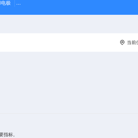
PH电极
SDI-47手动SDI污染指数测定仪，携带方便，轻巧
当前
要指标。