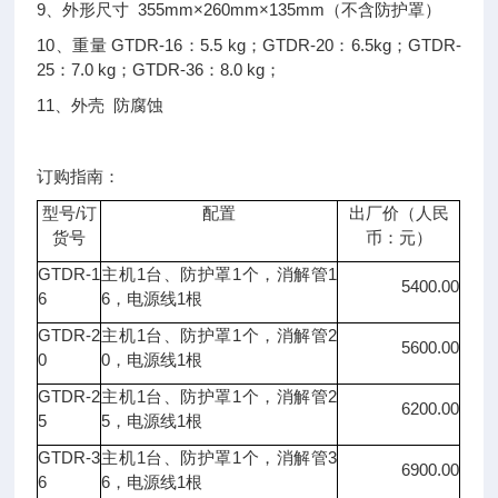
9、外形尺寸 355mm×260mm×135mm（不含防护罩）
10、重量 GTDR-16：5.5 kg；GTDR-20：6.5kg；GTDR-
25：7.0 kg；GTDR-36：8.0 kg；
11、外壳 防腐蚀
订购指南：
/
型号
订
配置
出厂价（人民
货号
币：元）
GTDR-1
1
1
1
主机
台、防护罩
个，消解管
5400.00
6
6
1
，电源线
根
GTDR-2
1
1
2
主机
台、防护罩
个，消解管
5600.00
0
0
1
，电源线
根
GTDR-2
1
1
2
主机
台、防护罩
个，消解管
6200.00
5
5
1
，电源线
根
GTDR-3
1
1
3
主机
台、防护罩
个，消解管
6900.00
6
6
1
，电源线
根