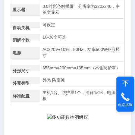
3.5吋彩色触摸屏，分辨率为320x240，中
显示器
英文显示
可设定
自动关机
16-36个可选
消解个数
AC220V±10%，50Hz，功率500W外形尺
电源
寸
355mm×260mm×135mm（不含防护罩）
外形尺寸
外壳 防腐蚀
外壳类型
主机1台、防护罩1个，消解管16，电源线1
标准配置
根
电话咨询