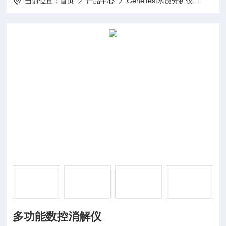
当前位置：
首页
产品中心
GeneTest水质分析仪
多功
多功能数控消解仪