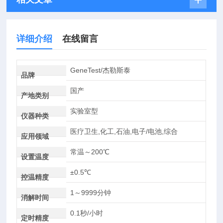
详细介绍
在线留言
GeneTest/杰勒斯泰
品牌
国产
产地类别
实验室型
仪器种类
医疗卫生,化工,石油,电子/电池,综合
应用领域
常温～200℃
设置温度
±0.5℃
控温精度
1～9999分钟
消解时间
0.1秒/小时
定时精度