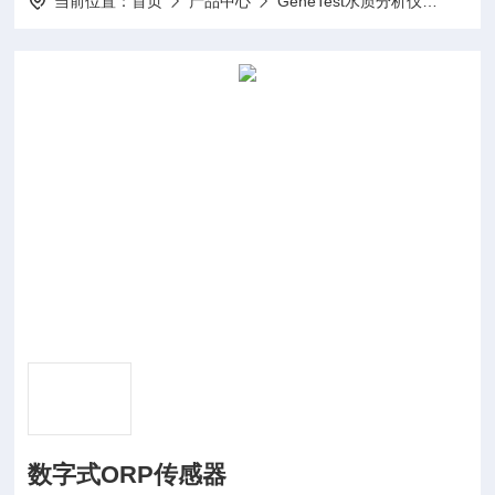
当前位置：
首页
产品中心
GeneTest水质分析仪
数字
数字式ORP传感器