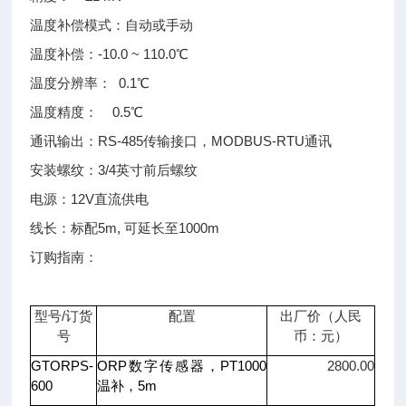
温度补偿模式：自动或手动
温度补偿：-10.0 ~ 110.0℃
温度分辨率： 0.1℃
温度精度： 0.5℃
通讯输出：RS-485传输接口，MODBUS-RTU通讯
安装螺纹：3/4英寸前后螺纹
电源：12V直流供电
线长：标配5m, 可延长至1000m
订购指南：
/
型号
订货
配置
出厂价（人民
号
币：元）
GTORPS-
ORP
PT1000
2800.00
数字传感器，
600
5m
温补，