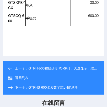
GTSXPBY
30.00
每米
CX
GTSCQ-6
600.00
手操器
00
上一个：
GTPH-500在线pH计/ORP计、大屏显示，结果一目了然
返回列表
下一个：
GTPHS-600水质数字式pH传感器
在线留言