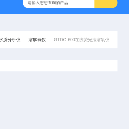
85100DR900便携式多参数水质分析仪
GTOX-700便携式微
st水质分析仪
溶解氧仪
GTDO-600在线荧光法溶氧仪