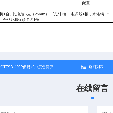
配置
1
5
25mm
1
1
1
机
台、比色管
支（
），试剂
套，电源线
根，水浴锅
个
1
、合格证和保修卡各
份
：
GTZSD-420P便携式浊度色度仪
返回列表
在线留言