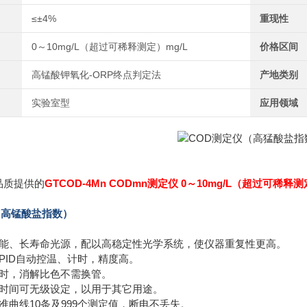
≤±4%
重现性
0～10mg/L（超过可稀释测定）mg/L
价格区间
高锰酸钾氧化-ORP终点判定法
产地类别
实验室型
应用领域
品质提供的
GTCOD-4Mn CODmn测定仪 0～10mg/L（超过可稀
（高锰酸盐指数）
高性能、长寿命光源，配以高稳定性光学系统，使仪器重复性更高。
度PID自动控温、计时，精度高。
单省时，消解比色不需换管。
度和时间可无级设定，以用于其它用途。
标准曲线10条及999个测定值，断电不丢失。