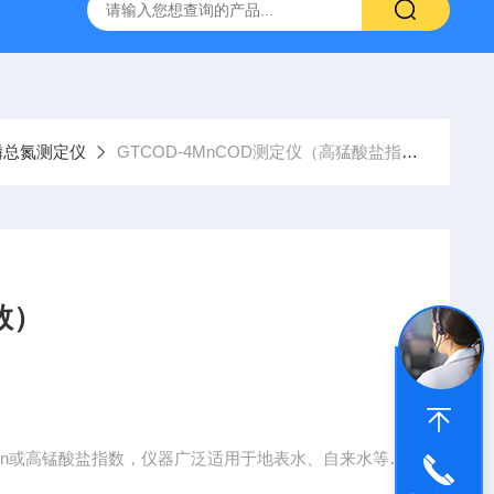
9385100DR900便携式多参数水质分析仪
GTOX-700便携
磷总氮测定仪
GTCOD-4MnCOD测定仪（高猛酸盐指数）
数）
Mn或高锰酸盐指数，仪器广泛适用于地表水、自来水等低