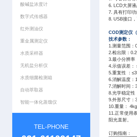
酸碱盐浓度计
6. LCD大
7. 具有打
数字式传感器
8. USB接
红外测油仪
COD测定仪
技术参数：
重金属测定仪
1.测量范围：
2.检出限：0.2
水质采样器
3.最小分辨率：0
无机盐分析仪
4.示值误差： 
5.重复性 ：≤
水质细菌检测箱
6.消解温度：1
7.消解时间：
自动萃取器
8.光学稳定性
9.外形尺寸：3
智能一体化蒸馏仪
10.重量： 4k
11.正常使用条
阳光直射。
TEL-PHONE
订购指南：