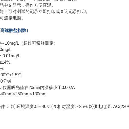
屏液晶中文显示，操作方便直观。
印功能：可对测试的记录立即打印或查询记录打印。
口，可连接电脑。
（高锰酸盐指数）
0～10mg/L（超过可稀释测定）
0mg/L
.01mg/L
≤±4%
3%
00℃±1.5℃
30分钟
：仪器吸光值在20min内漂移小于0.002A
40mm×250mm×130mm
g
件： ⑴ 环境温度:5～40℃ ⑵ 相对湿度: ≤85% ⑶供电电源: AC(2