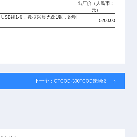
出厂价（人民币：
元）
USB
1
1
，
线
根，数据采集光盘
张，说明
5200.00
下一个：
GTCOD-300TCOD速测仪