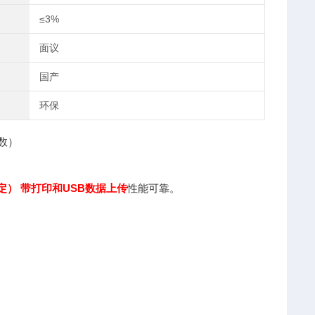
≤3%
面议
国产
环保
释测定） 带打印和USB数据上传
性能可靠。