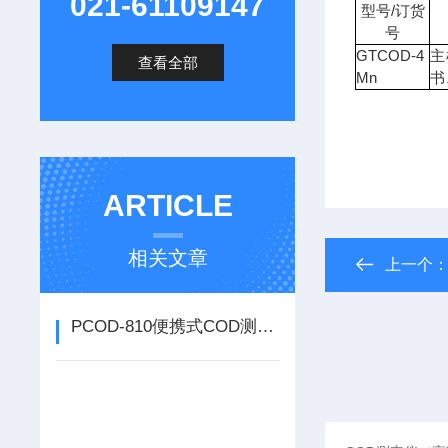
021-61109147
/
型号
订货
号
GTCOD-4
主
查看全部
Mn
书
ARTICLE
相关文章
上一个
PCOD-810便携式COD测定仪，实现*便携