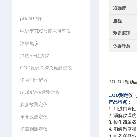
准确度
pH/ORP计
量程
电导率TDS盐度电阻率仪
测定原理
溶解氧仪
仪器种类
浊度SS色度仪
COD氨氮总磷总氮测定仪
多功能消解器
BOLOR铂勒
SDI污染指数测定仪
COD测定仪
产品特点：
多参数测定仪
1. 用进口
2. 消解仪温
单参数测定仪
3. 操作简
消毒剂测定仪
4. 消解温
5. 可各保存