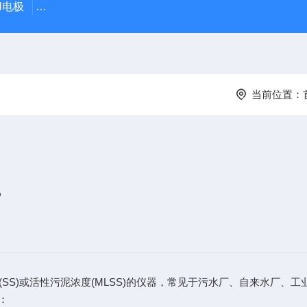
PH电极
SDI-47手动SDI污染指数测定仪，携带方便，轻巧
当前位置：
？
(SS)或活性污泥浓度(MLSS)的仪器，常见于污水厂、自来水厂
：