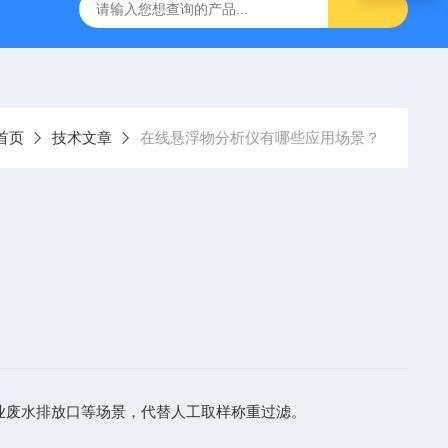
9385100DR900便携式多参数水质分析仪
GTOX-700便携
首页
技术文章
在线悬浮物分析仪有哪些应用场景？
、工业废水排放口等场景，代替人工取样称重过滤。