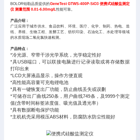
BOLOR铂勒品质提供的
GeneTest GTWS-400P-SiO3
便携式硅酸盐测定
仪
测量范围 0.01-6.00mg/L
性能可靠。
产品介绍：
广泛应用于城市供水、食品饮料、环境、医疗、化学、制药、热电、造
纸、养殖、生物工程、发酵工艺、纺织印染、石油化工、水处理等领域
的水质现场二氧化氯快速检测。
产品特点：
*冷光源、窄带干涉光学系统，光学稳定性好
*具USB端口，可以联接电脑进行记录读取或将存储数据
打印出来
*LCD大屏液晶显示，操作方便直观
*高性能高容量可充电锂电池
*具有一键恢复出厂功能，防止曲线丢失或误删
*可储存出厂曲线250条，用户曲线749条，及9999个测定
值(含带时间标签浓度值、吸
光值及透光率）
*具有数据断电保护功能
*主机机壳采用模压ABS材料，防腐防水防尘性能好