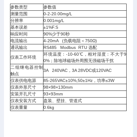
参数类型
参数值
测量范围
0-2-20.00mg/L
分辨率
0.001mg/L
基本误差
±1%F.S
响应时间
90%少于90秒
电流输出
4-20mA (负载电阻＜750Ω)
通讯输出
RS485 Modbus RTU 选配
环境温度：-10-60℃，相对湿度：不大于9
仪表工作环境
0%；除地球磁场外周围无强磁场干扰
二组继电器控制
3A 240VAC，3A 28VDC或120VAC
触点
仪表供电电源
85-265VAC±10%,50±1Hz，功率≤3W
仪表外形尺寸
98×98×130mm
安装开孔尺寸
93×93mm
仪表安装方式
盘装、壁挂、管道式
仪表重量
0.6kg