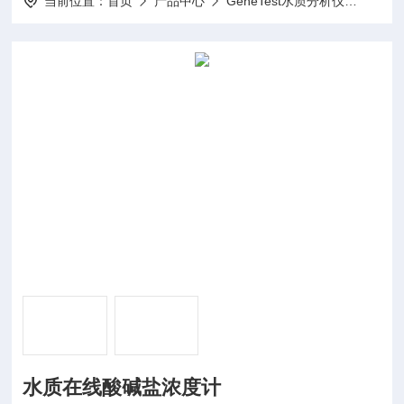
当前位置：
首页
产品中心
GeneTest水质分析仪
酸碱
水质在线酸碱盐浓度计