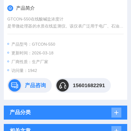
产品简介
GTCON-550在线酸碱盐浓度计
是带微处理器的水质在线监测仪。该仪表广泛用于电厂、石油化
工、冶金电子、矿业、纸业、半导体、医药、食品饮料、环保水
处理、钢铁酸洗等各个行业；如电厂对离子交换树脂的再生，化
产品型号：GTCON-550
工化学工业过程等，对水溶液中的化学酸、碱或盐浓度进行连续
更新时间：2026-03-18
检测和控制。
厂商性质：生产厂家
访问量：1942
产品咨询
15601682291
产品分类
相关文章