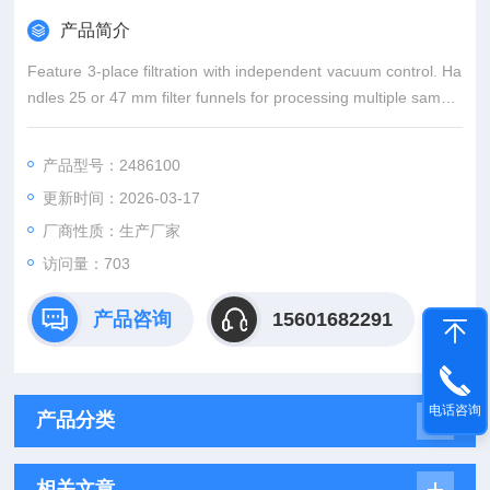
产品简介
Feature 3-place filtration with independent vacuum control. Ha
ndles 25 or 47 mm filter funnels for processing multiple sample
s simultaneously. Designed for efficient analysis of microbiologi
cal or par
产品型号：2486100
更新时间：2026-03-17
厂商性质：生产厂家
访问量：703
产品咨询
15601682291
电话咨询
产品分类
相关文章