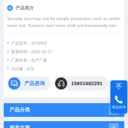
产品简介
Versatile benchtop unit for sample preparation such as settleo
meter test. Stainless-steel motor shaft and permanently lubrica
ted ball bearings provide long, trouble-free service life. Centrif
uge accep
产品型号：2676502
更新时间：2026-03-17
厂商性质：生产厂家
访问量：670
产品咨询
15601682291
电话咨询
产品分类
相关文章