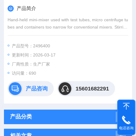
产品简介
Hand-held mini-mixer used with test tubes, micro centrifuge tu
bes and containers too narrow for conventional mixers. Stirring
rod flares out for use in larger spaces.
Clear vinyl carrying case, 2 AA b
产品型号：2496400
更新时间：2026-03-17
厂商性质：生产厂家
访问量：690
产品咨询
15601682291
产品分类
电话咨询
相关文章