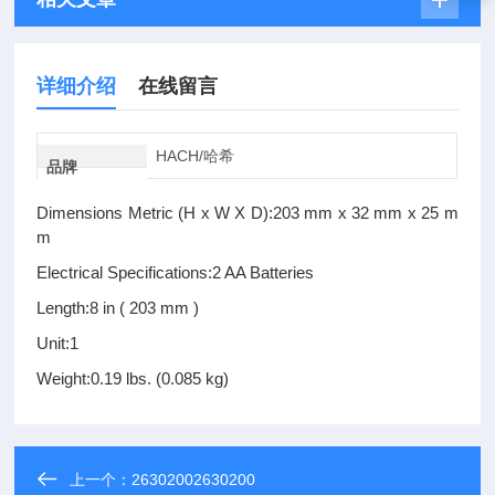
详细介绍
在线留言
HACH/哈希
品牌
Dimensions Metric (H x W X D):203 mm x 32 mm x 25 m
m
Electrical Specifications:2 AA Batteries
Length:8 in ( 203 mm )
Unit:1
Weight:0.19 lbs. (0.085 kg)
上一个：
26302002630200