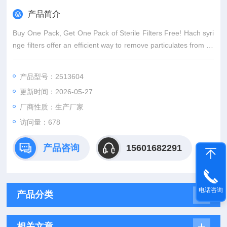
产品简介
Buy One Pack, Get One Pack of Sterile Filters Free! Hach syri
nge filters offer an efficient way to remove particulates from sa
mples prior to analysis. Filters feature 20% more surface area
than standa
产品型号：2513604
更新时间：2026-05-27
厂商性质：生产厂家
访问量：678
产品咨询
15601682291
电话咨询
产品分类
相关文章