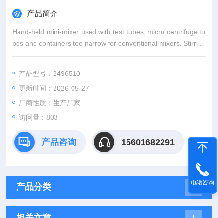
产品简介
Hand-held mini-mixer used with test tubes, micro centrifuge tu
bes and containers too narrow for conventional mixers. Stirring
rod flares out for use in larger spaces. Clear vinyl carrying cas
e, 11.4 x
产品型号：2496510
更新时间：2026-05-27
厂商性质：生产厂家
访问量：803
产品咨询
15601682291
电话咨询
产品分类
相关文章