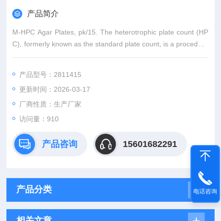
产品简介
M-HPC Agar Plates, pk/15. The heterotrophic plate count (HP
C), formerly known as the standard plate count, is a procedure
for estimating the number of live heterotrophic bacteria in wate
r. This test c
产品型号：2811415
更新时间：2026-03-17
厂商性质：生产厂家
访问量：910
产品咨询
15601682291
产品分类
电话咨询
相关文章