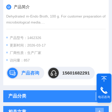
产品简介
Dehydrated m-Endo Broth, 100 g. For customer preparation of
microbiological media.
Complete Solutions for Testing Recreational Water
产品型号：1462326
Complete Solutions for Testing Wastewater
更新时间：2026-03-17
Complete Solutions for T
厂商性质：生产厂家
访问量：857
产品咨询
15601682291
产品分类
电话咨询
相关文章