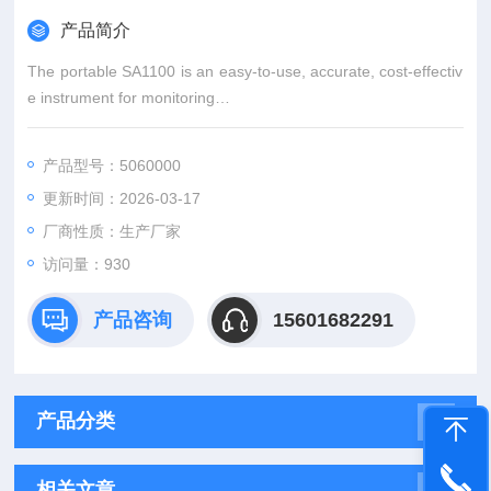
产品简介
The portable SA1100 is an easy-to-use, accurate, cost-effectiv
e instrument for monitoring
lead and copper concentrations. Using differential pulse anodi
c stripping voltammetry, a
产品型号：5060000
USEPA-approved method
更新时间：2026-03-17
厂商性质：生产厂家
访问量：930
产品咨询
15601682291
产品分类
相关文章