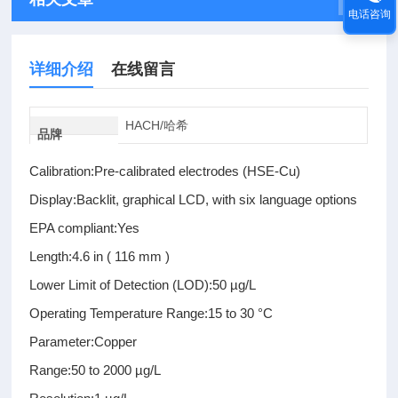
电话咨询
详细介绍
在线留言
HACH/哈希
品牌
Calibration:Pre-calibrated electrodes (HSE-Cu)
Display:Backlit, graphical LCD, with six language options
EPA compliant:Yes
Length:4.6 in ( 116 mm )
Lower Limit of Detection (LOD):50 µg/L
Operating Temperature Range:15 to 30 °C
Parameter:Copper
Range:50 to 2000 µg/L