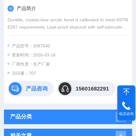
产品简介
Durable, crystal-clear acrylic buret is calibrated to meet ASTM
E287 requirements. Leak-proof stopcock with self-lubricating T
eflon® TFE plug. Unaffected by dilute mineral acids and bases
(except hydr
产品型号：2087640
更新时间：2026-03-16
厂商性质：生产厂家
访问量：707
产品咨询
15601682291
电话咨询
产品分类
相关文章