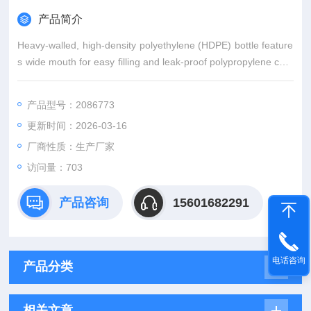
产品简介
Heavy-walled, high-density polyethylene (HDPE) bottle feature
s wide mouth for easy filling and leak-proof polypropylene cap.
Rectangular shape for maximum space efficiency and less da
mage in shipping.
产品型号：2086773
更新时间：2026-03-16
厂商性质：生产厂家
访问量：703
产品咨询
15601682291
电话咨询
产品分类
相关文章