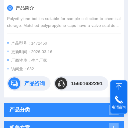
产品简介
Polyethylene bottles suitable for sample collection to chemical
storage. Matched polypropylene caps have a valve-seal desig
n for a perfect, leakproof fit. A protruding ring under the cap ho
lds shrink-
产品型号：1472459
更新时间：2026-03-16
厂商性质：生产厂家
访问量：632
产品咨询
15601682291
电话咨询
产品分类
相关文章