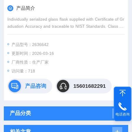
产品简介
Individually serialized glass flask supplied with Certificate of Gr
aduation Accuracy and traceable to NIST Standards. Class A t
olerances meet requirements of ASTM E438 and ASTM E288.
Graduation ring o
产品型号：2636642
更新时间：2026-03-16
厂商性质：生产厂家
访问量：718
产品咨询
15601682291
产品分类
电话咨询
相关文章