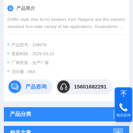
产品简介
Griffin style (low form) beakers from Nalgene are the industry
standard fora wide variety of lab applications. Graduations are
high quality screen printing in sizes ≥250mL. Bull nose lip and
molded po
产品型号：108076
更新时间：2026-03-16
厂商性质：生产厂家
访问量：664
产品咨询
15601682291
产品分类
电话咨询
相关文章