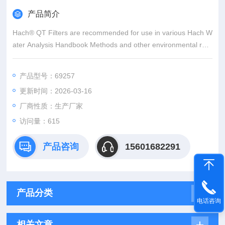
产品简介
Hach® QT Filters are recommended for use in various Hach W
ater Analysis Handbook Methods and other environmental refe
rence methods. Optimized ashless hardened circles provide a
n abrasion resistant smo
产品型号：69257
更新时间：2026-03-16
厂商性质：生产厂家
访问量：615
产品咨询
15601682291
产品分类
电话咨询
相关文章