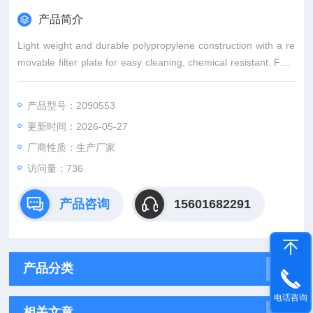
产品简介
Light weight and durable polypropylene construction with a re
movable filter plate for easy cleaning, chemical resistant. Fully
autoclavable. Stopper sold separay.
Capacity: 186mL
产品型号：2090553
Inside Top Diamete
更新时间：2026-05-27
厂商性质：生产厂家
访问量：736
产品咨询
15601682291
产品分类
电话咨询
相关文章