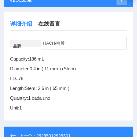
详细介绍
在线留言
HACH/哈希
品牌
Capacity:186 mL
Diameter:0.4 in ( 11 mm ) (Stem)
I.D.:76
Length:Stem: 2.6 in ( 65 mm )
Quantity:1 cada uno
Unit:1
上一个：
29295012929501