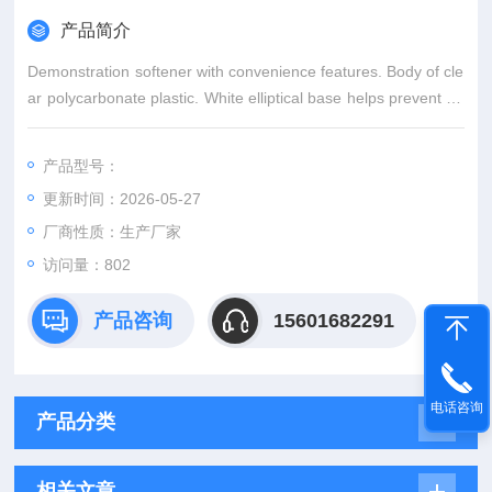
产品简介
Demonstration softener with convenience features. Body of cle
ar polycarbonate plastic. White elliptical base helps prevent up
set while in use. Both ends are made of extra thick, white polyc
arbonate. Q
产品型号：
更新时间：2026-05-27
厂商性质：生产厂家
访问量：802
产品咨询
15601682291
电话咨询
产品分类
相关文章