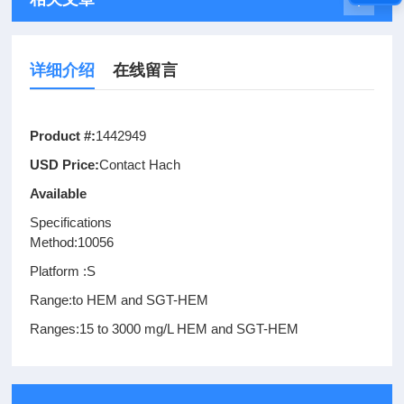
详细介绍
在线留言
Product #:
1442949
USD Price:
Contact Hach
Available
Specifications
Method:10056
Platform :S
Range:to HEM and SGT-HEM
Ranges:15 to 3000 mg/L HEM and SGT-HEM