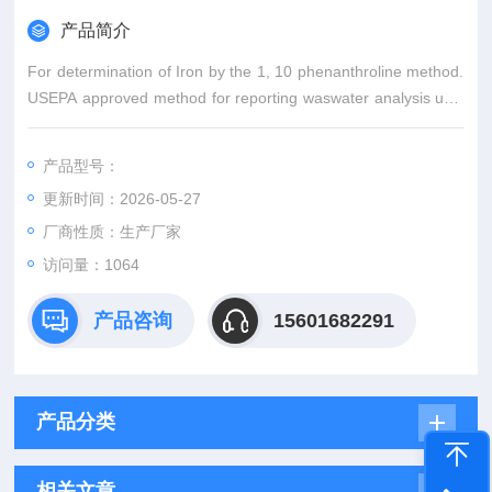
产品简介
For determination of Iron by the 1, 10 phenanthroline method.
USEPA approved method for reporting waswater analysis usin
g Hach Method 8008. The FerroVer method recovers total sol
uble ferrous and ferri
产品型号：
更新时间：2026-05-27
厂商性质：生产厂家
访问量：1064
产品咨询
15601682291
产品分类
相关文章