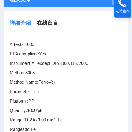
电话咨询
详细介绍
在线留言
# Tests:1000
EPA compliant:Yes
Instrument:All except DR/3000, DR/2000
Method:8008
Method Name:FerroVer
Parameter:Iron
Platform :PP
Quantity:1000/pk
Range:0.02 to 3.00 mg/L Fe
Ranges:to Fe