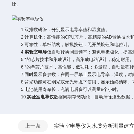
比。
1.双排数码管：分别显示电导率值和温度值。
2.计算机化：高性能的CPU芯片，高精度的AD转换技术和
3.可靠性：单板结构，触摸按钮，无开关旋钮和电位计。
4.
实验室电导仪
自动转换测量频率：避免电极极化，提高
5.*的芯片技术和集成设计，高集成电路设计，稳定耐用
6.*的单芯片技术，高性能，低功耗；多量程，自动量程
7.同时显示多参数：在同一屏幕上显示电导率，温度，时
8.背光功能可在弱光或无光环境下使用，显示始终清晰。
9.电池使用寿命长，充满电后多可以测量8个小时。
10.
实验室电导仪
数据周期存储功能，自动清除溢出数据，
上一条
实验室电导仪为水质分析测量建