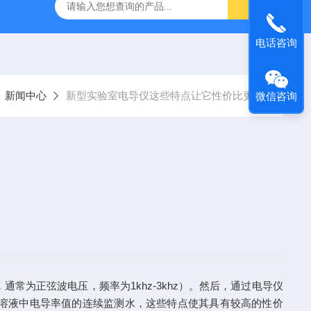
9385100DR900便携式多参数水质分析仪
GTOX-700便携
电话咨询
新闻中心
新型实验室电导仪这些特点让它性价比更高
微信咨询
为正弦波电压，频率为1khz-3khz）。然后，通过电导仪
溶液中电导率值的连续监测水，这些特点使其具有较高的性价